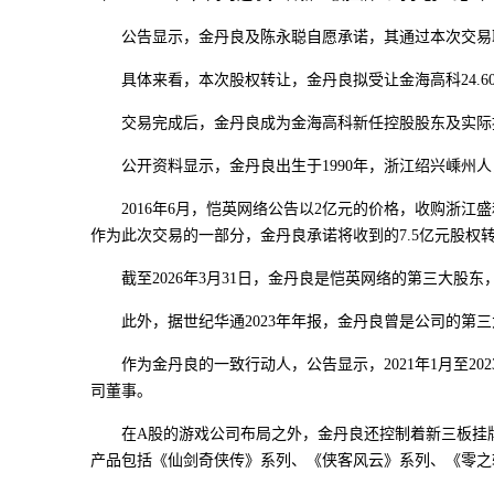
公告显示，金丹良及陈永聪自愿承诺，其通过本次交易取得
具体来看，本次股权转让，金丹良拟受让金海高科24.60%的
交易完成后，金丹良成为金海高科新任控股股东及实际控制
公开资料显示，金丹良出生于1990年，浙江绍兴嵊州人
2016年6月，恺英网络公告以2亿元的价格，收购浙江盛和
作为此次交易的一部分，金丹良承诺将收到的7.5亿元股
截至2026年3月31日，金丹良是恺英网络的第三大股东，持有
此外，据世纪华通2023年年报，金丹良曾是公司的第三大
作为金丹良的一致行动人，公告显示，2021年1月至202
司董事。
在A股的游戏公司布局之外，金丹良还控制着新三板挂牌
产品包括《仙剑奇侠传》系列、《侠客风云》系列、《零之