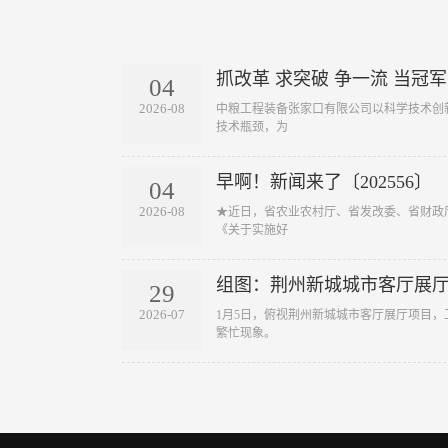
抓改革 求突破 争一流 当冠军
04
2026-08
​ 中粮工程装备张家口有限公司以科学技术
技术瓶颈，为
早啊！新闻来了〔202556〕
04
2026-08
​ ★近日，省农业农村厅、省发改委、省财
《关于实施好
组图：荆州新城城市客厅展
29
2026-07
​ 1月5日，俯视荆州新城城市客厅展厅项
繁忙现象。