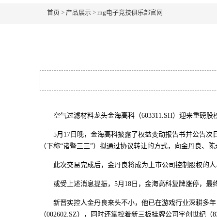
首页
>
产品展示
>
rng电子竞技俱乐部官网
空气过滤材料龙头金海高科（603311.SH）迎来重磅
5月17日晚，金海高科披露了权益变动报告书并公告次日
（下称“诸暨三三”）拟通过协议转让的方式，向金丹良、陈永聪转
此次交易完成后，金丹良将成为上市公司控制股权的人、
或受上述消息提振，5月18日，金海高科复牌涨停，最终报收2
新晋实控人金丹良来头不小，他已在游戏行业深耕多年，曾
（002602.SZ），同时还掌控着新三板挂牌公司宇创世纪（839