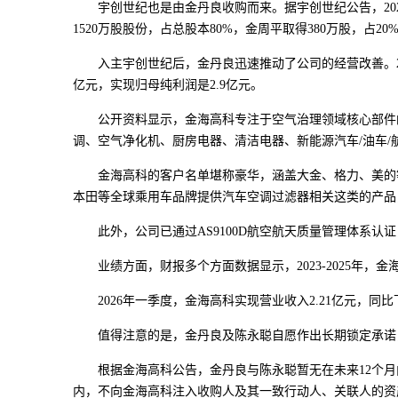
宇创世纪也是由金丹良收购而来。据宇创世纪公告，202
1520万股股份，占总股本80%，金周平取得380万股，
入主宇创世纪后，金丹良迅速推动了公司的经营改善。2023年
亿元，实现归母纯利润是2.9亿元。
公开资料显示，金海高科专注于空气治理领域核心部件的
调、空气净化机、厨房电器、清洁电器、新能源汽车/油车
金海高科的客户名单堪称豪华，涵盖大金、格力、美的等
本田等全球乘用车品牌提供汽车空调过滤器相关这类的产品
此外，公司已通过AS9100D航空航天质量管理体系认证
业绩方面，财报多个方面数据显示，2023-2025年，金海高科分
2026年一季度，金海高科实现营业收入2.21亿元，同比下滑2
值得注意的是，金丹良及陈永聪自愿作出长期锁定承诺，
根据金海高科公告，金丹良与陈永聪暂无在未来12个月内
内，不向金海高科注入收购人及其一致行动人、关联人的资