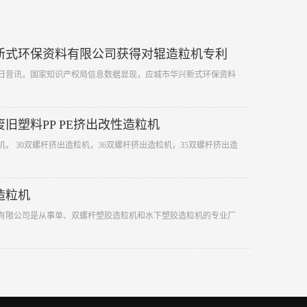
新式环保资料有限公司获得对辊造粒机专利
年5月2日音讯，国家知识产权局信息数据显现，应城市华兴新式环保资料
旧塑料PP PE挤出改性造粒机
试验机， 30双螺杆挤出造粒机，36双螺杆挤出造粒机，35双螺杆挤出造
造粒机
科技有限公司是从事单、双螺杆塑胶造粒机和水下塑胶造粒机的专业厂