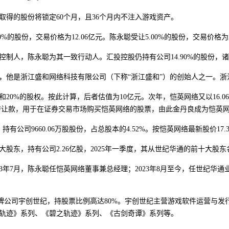
的股份将锁定60个月，且36个月内不注入游戏资产。
股份，交易价格为12.06亿元。陈永聪受让5.00%的股份，交易价格为
人，陈永聪为其一致行动人。汇投控股仍持有公司14.90%的股份，
，他是浙江盛和网络科技有限公司（下称“浙江盛和”）的创始人之一。
20%的股权。按此计算，后者估值为10亿元。次年，恺英网络又以16.0
权转让款，用于在证券交易市场购买恺英网络的股票，由此金丹良成为恺英
公司9660.06万股股份，占总股本的4.52%。按恺英网络最新股价17.3
股东，持有公司2.26亿股，2025年一季度，其从世纪华通的前十大股
3年7月，陈永聪任恺英网络董事兼总经理；2023年8月至今，任世纪华通
公司宇创世纪，持股票比例高达80%。宇创世纪主营游戏软件运营与发
轨迹》系列、《碧之轨迹》系列、《古剑奇谭》系列等。