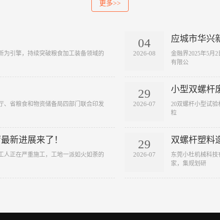
更多>>
应城市华兴
04
2026-08
创新为引擎，持续突破粮食加工装备领域的
​ 金融界2025
有限公
小型双螺杆废
29
2026-07
政厅、省粮食和物资储备局四部门联合印发
​ 20双螺杆小型
粒
厅最新进展来了！
双螺杆塑料
29
2026-07
目，工人正在严重施工，工地一派如火如荼的
​ 东莞小杜机械
家，集规划研