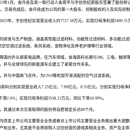
3年1月，金丹良及其一致行动人金周平与宇创世纪原股东签署了股份转
占20%。交易完成后，金丹良成为公司的第一大股东、控制股权的人及实际控
，宇创世纪实现营业收入约7727.58万元，实现归母净利润5499.31
研发与生产制造，涵盖高性能过滤材料、功能性过滤材料、多功能过滤网
/航空空调过滤系统、新风系统、宠物净化及养老护理等行业领域。
国内外头部家电品牌，在汽车领域，金海高科长期与3M、三电、翰昂等
，并与全球领先的新能源车企建立了紧密合作关系。
，并与中国商飞合作，为C919等机型开发适配的空气过滤系统。
别实现营业收入7.25亿元、7.89亿元、8.55亿元，分别实现归母净利润4919
.6%；实现归母净利润3538.21万元，同比下滑18.99%。
其通过本次交易取得的股份将自愿锁定长达60个月。
改变上市公司主要营业业务或者对上市公司主要营业业务做出重大调整的
产和业务，尤其是不会将收购人过往经营的游戏类相关业务、资产及主体