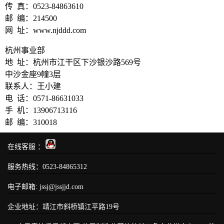
传 真：0523-84863610
邮 编：214500
网 址：www.
njddd.com
杭州事业部
地 址：杭州市江干区下沙银沙路569号
中沙金座9幢3层
联系人：王小建
电 话：0571-86631033
手 机：13906713116
邮 编：310018
在线客服 ：
服务热线：
0523-84865312
电子邮箱:
jssj@jssjjd.com
企业地址：
靖江市斜桥镇江平路19号