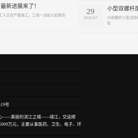
厅最新进展来了！
小型双螺杆废
29
目，工人正在严重施工，工地一派如火如荼的
2026-07
​ 20双螺杆小型
粒
19号
中心——美丽的滨江之城——靖江，交运顺
009万元，主要从事医药、卫生、电子、环