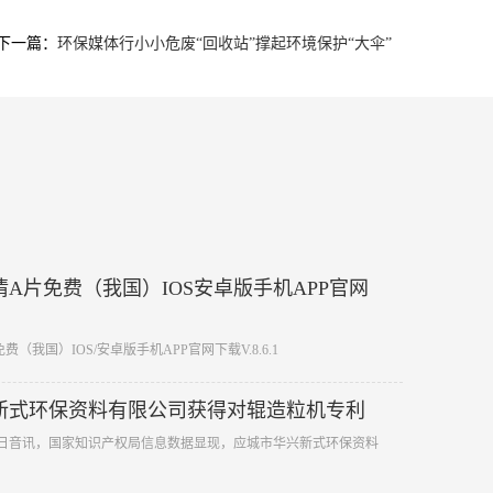
下一篇：
环保媒体行小小危废“回收站”撑起环境保护“大伞”
A片免费（我国）IOS安卓版手机APP官网
费（我国）IOS/安卓版手机APP官网下载V.8.6.1
新式环保资料有限公司获得对辊造粒机专利
年5月2日音讯，国家知识产权局信息数据显现，应城市华兴新式环保资料