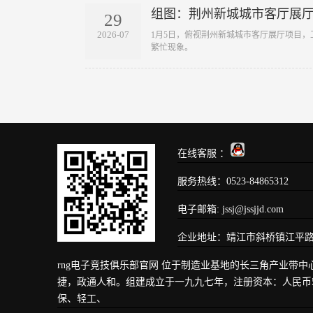
组图：荆州新城城市客厅展
29
2026-07
​ 1月5日，俯视荆州新城城市客厅展厅项
繁忙现象。
在线客服 ：
服务热线：
0523-84865312
电子邮箱:
jssj@jssjjd.com
企业地址：
靖江市斜桥镇江平路
rng电子竞技俱乐部官网 位于制造业基地的长三角产业带
捷，政通人和。组建成立于一九九七年，注册资本：人民币5
保、轻工、