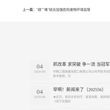
上一篇：
“疏”“堵”结合加强危险废物环境监管
抓改革 求突破 争一流 当冠军
04
2026-08
​ 中粮工程装备张家口有限公司以科学技术
技术瓶颈，为
早啊！新闻来了〔202556〕
04
2026-08
​ ★近日，省农业农村厅、省发改委、省财
《关于实施好